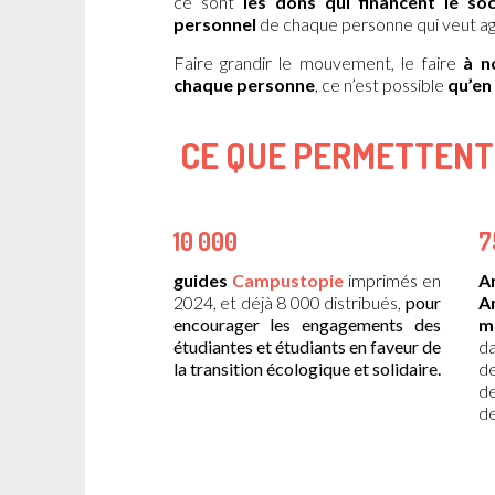
c
e
sont
les dons
qui
financent le soc
personnel
de chaque personne
qui
veut
ag
Faire grandir le mouvement, le faire
à n
chaque personne
,
ce
n’est possible
qu’en
CE QUE PERMETTENT
10 000
7
guides
Campustopie
imprimés en
A
2024, et déjà 8 000 distribués,
pour
A
encourager les engagements des
m
étudiantes et étudiants en faveur de
da
la transition écologique et solidaire.
de
de
de